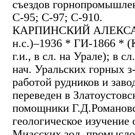
съездов горнопромышлен
С-95; С-97; С-910.
КАРПИНСКИЙ АЛЕКСАН
н.с.)–1936 * ГИ-1866 *
г.и., в сл. на Урале); в 
нач. Уральских горных з-
работой рудников и заво
переведен в Златоустовс
помощники Г.Д.Романовс
геологическое изучение 
Миасских зол. промыслов