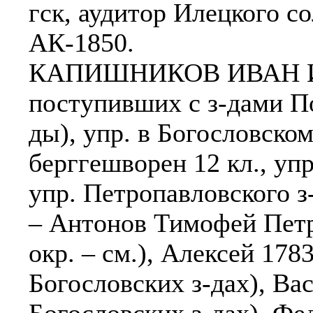
гск, аудитор Илецкого с
АК-1850.
КАПИШНИКОВ ИВАН ИВ
поступивших с з-дами П
ды), упр. в Богословском
берггешворен 12 кл., упр
упр. Петропавловского 
– Антонов Тимофей Петро
окр. – см.), Алексей 1783
Богословских з-дах), Вас