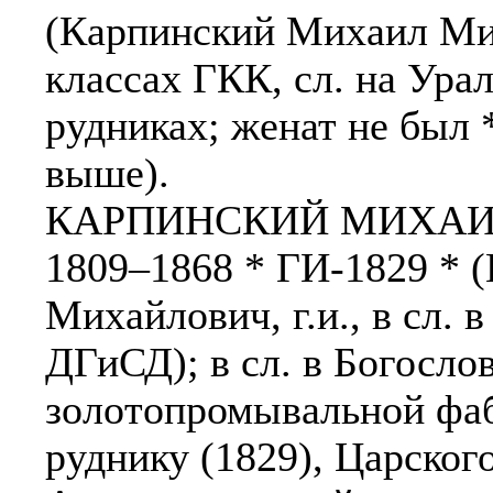
(Карпинский Михаил Миха
классах ГКК, сл. на Урал
рудниках; женат не был 
выше).
КАРПИНСКИЙ МИХАИЛ
1809–1868 * ГИ-1829 * 
Михайлович, г.и., в сл. 
ДГиСД); в сл. в Богосло
золотопромывальной фа
руднику (1829), Царского