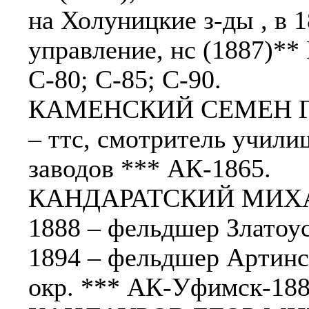
на Холуницкие з-ды , в 
управление, нс (1887)**
С-80; С-85; С-90.
КАМЕНСКИЙ СЕМЕН ГРИ
– ттс, смотритель учили
заводов *** АК-1865.
КАНДАРАТСКИЙ МИХАИ
1888 – фельдшер Златоус
1894 – фельдшер Артинск
окр. *** АК-Уфимск-188