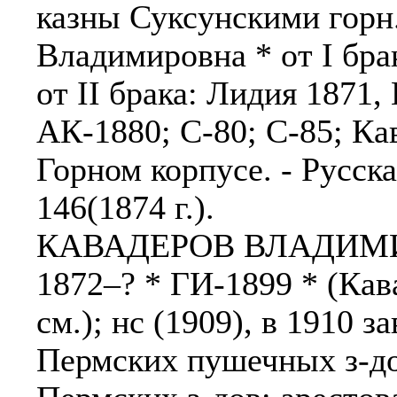
казны Суксунскими горн.
Владимировна * от I бра
от II брака: Лидия 1871,
АК-1880; С-80; С-85; Ка
Горном корпусе. - Русская
146(1874 г.).
КАВАДЕРОВ ВЛАДИМИ
1872–? * ГИ-1899 * (Кав
см.); нс (1909), в 1910 
Пермских пушечных з-дов