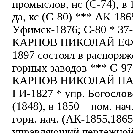
промыслов, нс (С-74), в 
да, кс (С-80) *** АК-186
Уфимск-1876; С-80 * 37-4
КАРПОВ НИКОЛАЙ ЕФИМ
1897 состоял в распоряж
горных заводов *** С-97 
КАРПОВ НИКОЛАЙ ПАВ
ГИ-1827 * упр. Богослов
(1848), в 1850 – пом. нач
горн. нач. (АК-1855,186
управляющий чертежной З