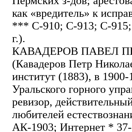
Пермских з-дов; арестов
как «вредитель» к испр
*** С-910; С-913; С-915
г.).
КАВАДЕРОВ ПАВЕЛ ПЕТ
(Кавадеров Петр Николае
институт (1883), в 1900-
Уральского горного управ
ревизор, действительный
любителей естествознани
АК-1903; Интернет * 37-