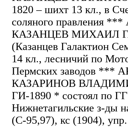
1820 – шихт 13 кл., в С
соляного правления ***
КАЗАНЦЕВ МИХАИЛ ГА
(Казанцев Галактион Сем
14 кл., лесничий по Мот
Пермских заводов *** А
КАЗАРИНОВ ВЛАДИМИ
ГИ-1890 * состоял по Г
Нижнетагильские з-ды н
(С-95,97), кс (1904), уп