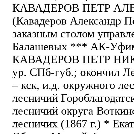
КАВАДЕРОВ ПЕТР АЛЕ
(Кавадеров Александр Пет
заказным столом управле
Балашевых *** АК-Уфим
КАВАДЕРОВ ПЕТР НИКОЛ
ур. СПб-губ.; окончил Ле
– кск, и.д. окружного лес
лесничий Гороблагодатски
лесничий округа Воткинс
лесничих (1867 г.) * Ека