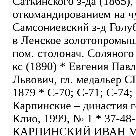
Саткинского з-да (1865),
откомандированием на 
Самсониевский з-д Голуб
в Ленское золотопромышле
пом. столонач. Соляного 
кс (1890) * Евгения Пав
Львович, гл. медальер С
1879 * С-70; С-71; С-74
Карпинские – династия г
Клио, 1999, № 1 * 37-48-
КАРПИНСКИЙ ИВАН МИ