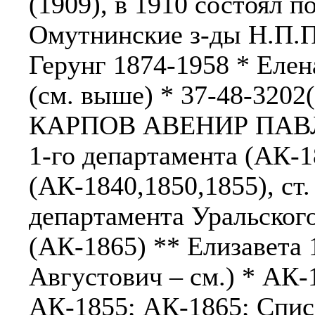
(1909), в 1910 состоял 
Омутнинские з-ды Н.П.П
Герунг 1874-1958 * Елен
(см. выше) * 37-48-3202(
КАРПОВ АВЕНИР ПАВЛОВ
1-го департамента (АК-1
(АК-1840,1850,1855), ст.
департамента Уральского
(АК-1865) ** Елизавета
Августович – см.) * АК-
АК-1855; АК-1865; Спис