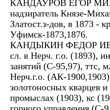
КАНДАУРОВ ЕГОР МИХ
надзиратель Князе-Миха
Златост.з-дов, в 1873 - к
Уфимск-1873,1876.
КАНДЫКИН ФЕДОР ИВАН
сл. в Нерч. г.о. (1893),
занятий (С-95,97), ттс,
Нерч.г.о. (АК-1900,1903
золотоносных кварцев и
промыслах (1903), кс (19
горного управления (С-91