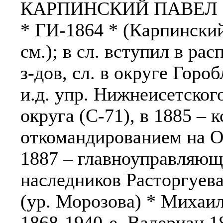
КАРПИНСКИЙ ПАВЕЛ 
* ГИ-1864 * (Карпински
см.); в сл. вступил в ра
з-дов, сл. в округе Гороб
и.д. упр. Нижнеисетског
округа (С-71), в 1885 – 
откомандированием на О
1887 – главноуправляю
наследников Расторгуева
(ур. Морозова) * Михаил
1868-1940-е, Валериан 1