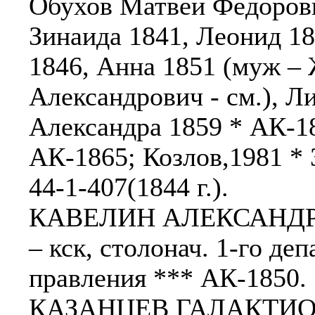
Обухов Матвей Федорович
Зинаида 1841, Леонид 1
1846, Анна 1851 (муж –
Александрович - см.), Л
Александра 1859 * АК-1
АК-1865; Козлов,1981 * 3
44-1-407(1844 г.).
КАВЕЛИН АЛЕКСАНДР И
– кск, столонач. 1-го де
правления *** АК-1850.
КАЗАНЦЕВ ГАЛАКТИОН