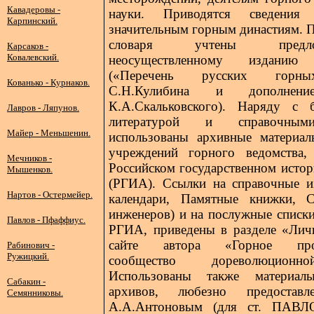
Кавадеровы -
науки. Приводятся сведения
Карпинский.
значительным горным династиям. П
словаря учтены пред
Карсаков -
Ковалевский.
неосуществленному издани
(«Перечень русских горны
Кованько - Курнаков.
С.Н.Кулибина и дополне
К.А.Скальковского). Наряду с б
Лавров - Ляпунов.
литературой и справочным
Майер - Меньшенин.
использованы архивные материал
учреждений горного ведомства,
Мечников -
Российском государственном истор
Мышенков.
(РГИА). Ссылки на справочные и
Нартов - Остермейер.
календари, Памятные книжки, 
инженеров) и на послужные списки
Павлов - Пфаффиус.
РГИА, приведены в разделе «Лич
сайте автора «Горное проф
Рабинович -
Ружицкий.
сообщество дореволюционн
Использованы также материа
Сабакин -
архивов, любезно предоставл
Семянниковы.
А.А.Антоновым (для ст. ПА