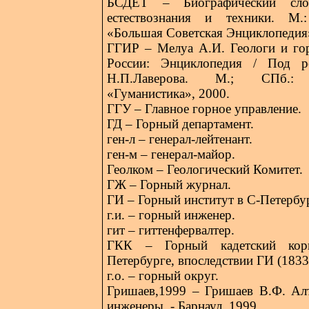
БСДЕТ – Биографический слов
естествознания и техники. М.:
«Большая Советская Энциклопедия»
ГГИР – Мелуа А.И. Геологи и го
России: Энциклопедия / Под р
Н.П.Лаверова. М.; СПб.: И
«Гуманистика», 2000.
ГГУ – Главное горное управление.
ГД – Горный департамент.
ген-л – генерал-лейтенант.
ген-м – генерал-майор.
Геолком – Геологический Комитет.
ГЖ – Горный журнал.
ГИ – Горный институт в С-Петербу
г.и. – горный инженер.
гит – гиттенфервалтер.
ГКК – Горный кадетский кор
Петербурге, впоследствии ГИ (183
г.о. – горный округ.
Гришаев,1999 – Гришаев В.Ф. Ал
инженеры. - Барнаул, 1999.