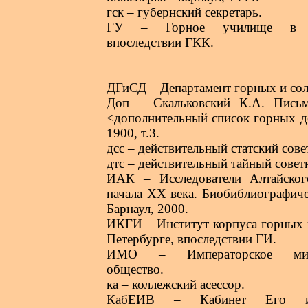
гск – губернский секретарь.
ГУ – Горное училище в С-
впоследствии ГКК.
ДГиСД – Департамент горных и сол
Доп – Скальковский К.А. Пись
<дополнительный список горных де
1900, т.3.
дсс – действительный статский сове
дтс – действительный тайный совет
ИАК – Исследователи Алтайског
начала XX века. Биобиблиографиче
Барнаул, 2000.
ИКГИ – Институт корпуса горных 
Петербурге, впоследствии ГИ.
ИМО – Императорское минер
общество.
ка – коллежский асессор.
КабЕИВ – Кабинет Его имп