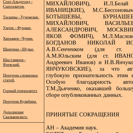
Сент-Альдегонд -
МИХАЙЛОВИЧ), И.Л.Бела
Сырохватов.
ИВАНИЦКИЕ), М.С.Бессоновым
БОТЫШЕВЫ, БУРНАШ
Таскины - Тучемские.
МИХАЙЛОВИЧ, ВАСИЛЬ
Узатис - Фурман.
АЛЕКСАНДРОВИЧ, МОСКВ
ЯКОВ ФОМИЧ), М.Л.Маслов
Хирьяков - Чупин.
БОГДАНОВ НИКОЛАЙ ИОА
А.В.Сенченком (для ст. 
Шангины - Шульц.
А.М.Юльским (для ст. ИВА
Щастливцев -
Андреевич Иванов) и Н.В.Янчуко
Ячевский.
ЯНЧУКОВСКИЕ), за что авт
глубокую признательность этим и
Перечень словарных
статей.
Особую благодарность авт
Т.М.Дьяченко, оказавшей бол
Горный генералитет.
сборе опубликованных данных.
Перечень Кулибина.
Дополнения
ПРИНЯТЫЕ СОКРАЩЕНИЯ
Скальковского.
АН – Академия наук.