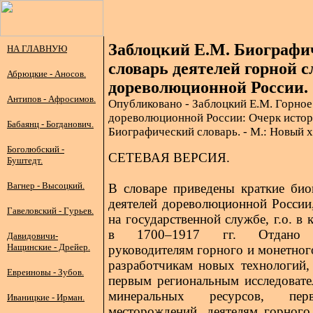
Заблоцкий Е.М. Биографи
НА ГЛАВНУЮ
словарь деятелей горной 
Абрюцкие - Аносов.
дореволюционной России.
Антипов - Афросимов.
Опубликовано - Заблоцкий Е.М. Горное
дореволюционной России: Очерк истор
Бабаянц - Богданович.
Биографический словарь. - М.: Новый 
Боголюбский -
СЕТЕВАЯ ВЕРСИЯ.
Буштедт.
Вагнер - Высоцкий.
В словаре приведены краткие би
деятелей дореволюционной России
Гавеловский - Гурьев.
на государственной службе, г.о. в 
в 1700–1917 гг. Отдано п
Давидовичи-
Нащинские - Дрейер.
руководителям горного и монетног
разработчикам новых технологий, 
Евреиновы - Зубов.
первым региональным исследовате
минеральных ресурсов, перво
Иваницкие - Ирман.
месторождений, деятелям горного