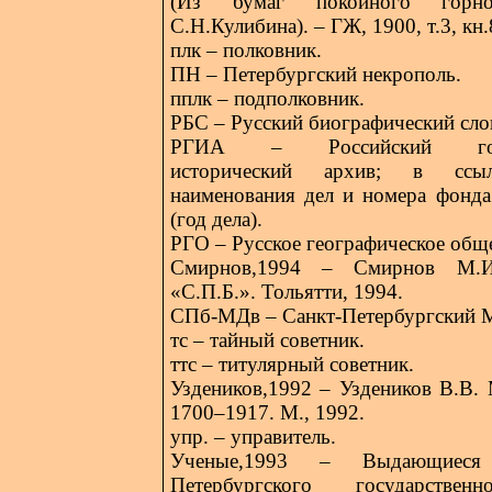
(Из бумаг покойного горно
С.Н.Кулибина). – ГЖ, 1900, т.3, кн.
плк – полковник.
ПН – Петербургский некрополь.
пплк – подполковник.
РБС – Русский биографический сло
РГИА – Российский госуд
исторический архив; в ссы
наименования дел и номера фонда 
(год дела).
РГО – Русское географическое общ
Смирнов,1994 – Смирнов М.
«С.П.Б.». Тольятти, 1994.
СПб-МДв – Санкт-Петербургский 
тс – тайный советник.
ттс – титулярный советник.
Уздеников,1992 – Уздеников В.В.
1700–1917. М., 1992.
упр. – управитель.
Ученые,1993 – Выдающиес
Петербургского государствен